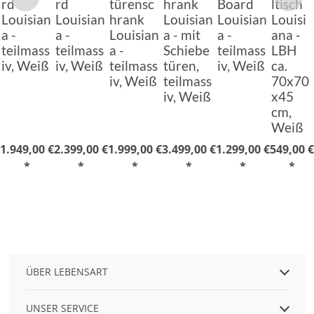
rd
rd
türensc
hrank
Board
ltisch
Louisian
Louisian
hrank
Louisian
Louisian
Louisi
a -
a -
Louisian
a - mit
a -
ana -
teilmass
teilmass
a -
Schiebe
teilmass
LBH
iv, Weiß
iv, Weiß
teilmass
türen,
iv, Weiß
ca.
iv, Weiß
teilmass
70x70
iv, Weiß
x45
cm,
Weiß
1.949,00 €
2.399,00 €
1.999,00 €
3.499,00 €
1.299,00 €
549,00 €
*
*
*
*
*
*
ÜBER LEBENSART
UNSER SERVICE